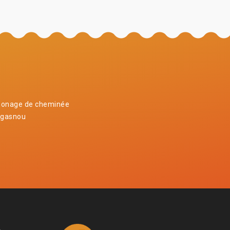
onage de cheminée
ugasnou
4