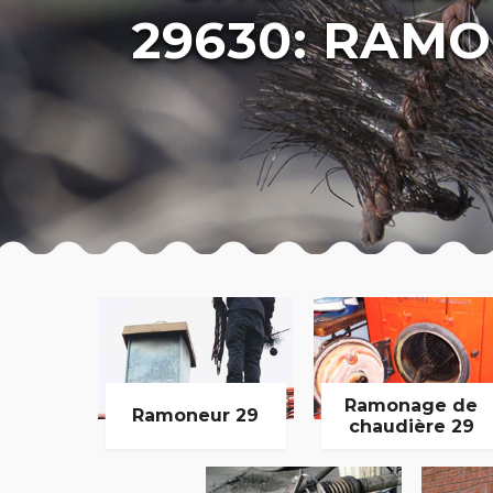
29630: RAMO
Ramonage de
Ramoneur 29
chaudière 29