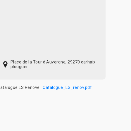
Place de la Tour d'Auvergne, 29270 carhaix
plouguer
atalogue LS Renove :
Catalogue_LS_renov.pdf