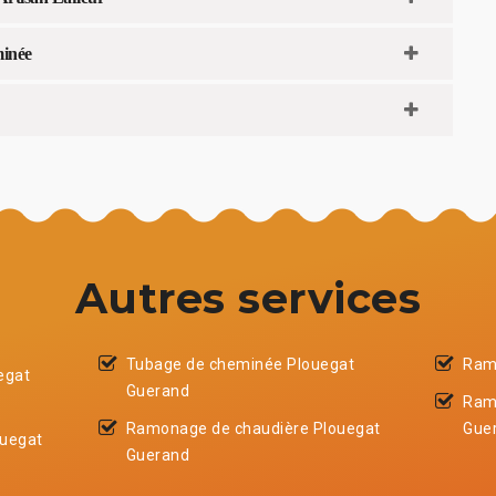
minée
Autres services
Tubage de cheminée Plouegat
Ram
egat
Guerand
Ram
Ramonage de chaudière Plouegat
Gue
ouegat
Guerand