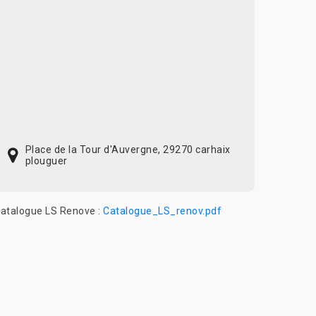
Place de la Tour d'Auvergne, 29270 carhaix
plouguer
atalogue LS Renove :
Catalogue_LS_renov.pdf