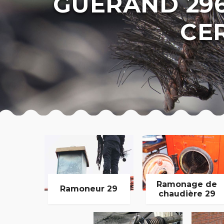
GUERAND 29
CER
Ramonage de
Ramoneur 29
chaudière 29