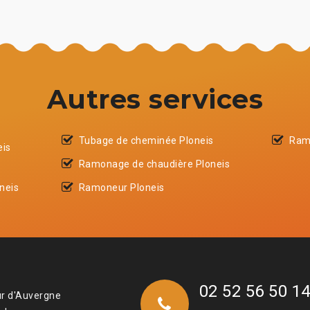
Autres services
Tubage de cheminée Ploneis
Ram
eis
Ramonage de chaudière Ploneis
neis
Ramoneur Ploneis
02 52 56 50 1
ur d'Auvergne