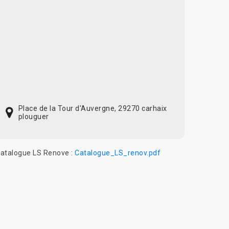
Place de la Tour d'Auvergne, 29270 carhaix
plouguer
atalogue LS Renove :
Catalogue_LS_renov.pdf