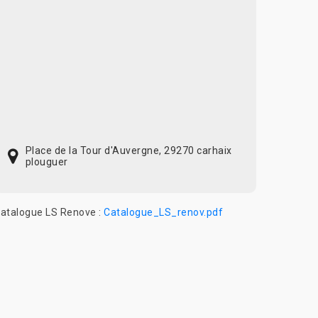
Place de la Tour d'Auvergne, 29270 carhaix
plouguer
atalogue LS Renove :
Catalogue_LS_renov.pdf