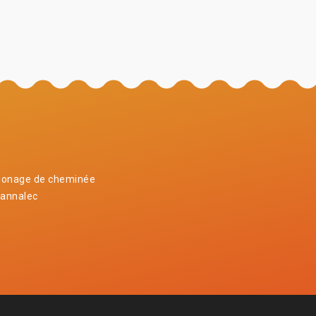
onage de cheminée
bannalec