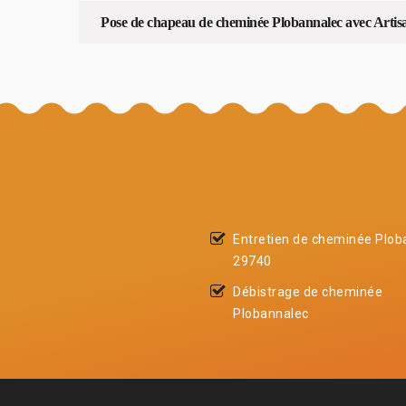
Pose de chapeau de cheminée Plobannalec avec Artis
Entretien de cheminée Plob
29740
Débistrage de cheminée
Plobannalec