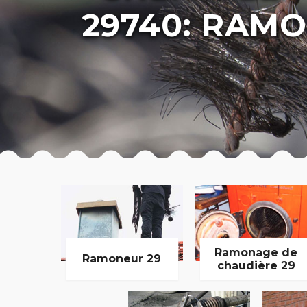
29740: RAMO
Ramonage de
Ramoneur 29
chaudière 29