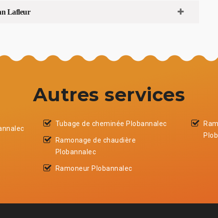
an Lafleur
Autres services
Tubage de cheminée Plobannalec
Ram
annalec
Plo
Ramonage de chaudière
Plobannalec
Ramoneur Plobannalec