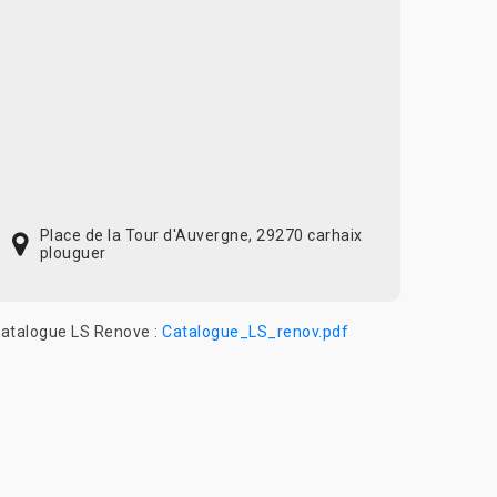
Place de la Tour d'Auvergne, 29270 carhaix
plouguer
atalogue LS Renove :
Catalogue_LS_renov.pdf