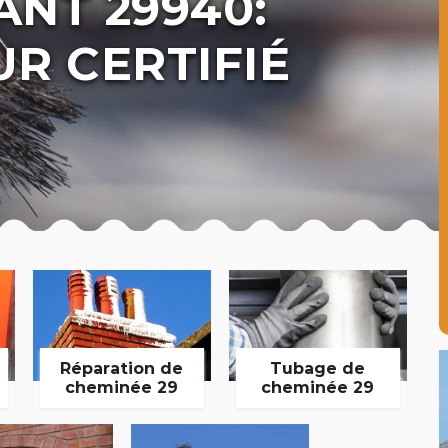
NT 29940:
R CERTIFIÉ
Réparation de
Tubage de
cheminée 29
cheminée 29