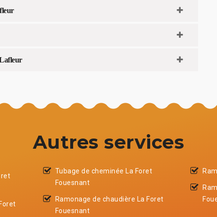
fleur
 Lafleur
Autres services
Tubage de cheminée La Foret
Ram
ret
Fouesnant
Ram
Ramonage de chaudière La Foret
Fou
Foret
Fouesnant