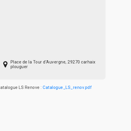
Place de la Tour d'Auvergne, 29270 carhaix
plouguer
atalogue LS Renove :
Catalogue_LS_renov.pdf