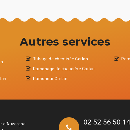
Autres services
Tubage de cheminée Garlan
Ram
an
Ramonage de chaudière Garlan
lan
Ramoneur Garlan
02 52 56 50 1
ur d'Auvergne