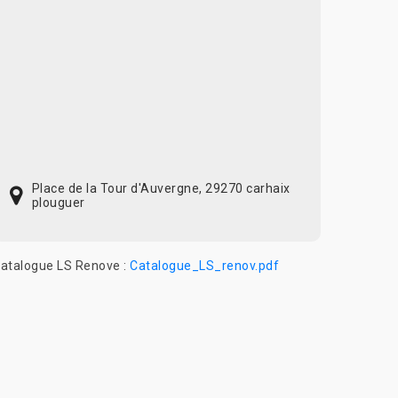
Place de la Tour d'Auvergne, 29270 carhaix
plouguer
atalogue LS Renove :
Catalogue_LS_renov.pdf