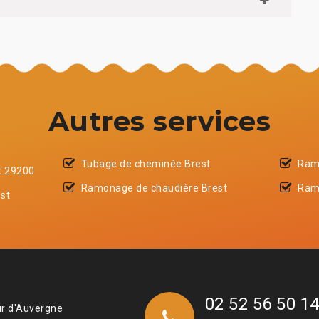
Autres services
Tubage de cheminée Brest
Ram
t 29200
Ramonage de chaudière Brest
Ram
st
02 52 56 50 1
ur d'Auvergne