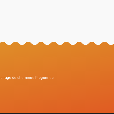
onage de cheminée Plogonnec