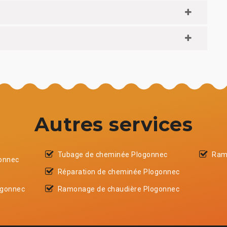
Autres services
Tubage de cheminée Plogonnec
Ram
gonnec
Réparation de cheminée Plogonnec
ogonnec
Ramonage de chaudière Plogonnec