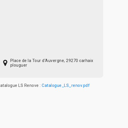
Place de la Tour d'Auvergne, 29270 carhaix
plouguer
atalogue LS Renove :
Catalogue_LS_renov.pdf