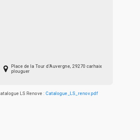
Place de la Tour d'Auvergne, 29270 carhaix
plouguer
atalogue LS Renove :
Catalogue_LS_renov.pdf