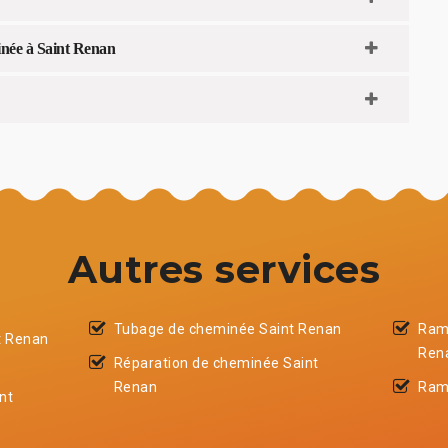
inée à Saint Renan
Autres services
Tubage de cheminée Saint Renan
Ram
t Renan
Ren
Réparation de cheminée Saint
Renan
Ram
nt