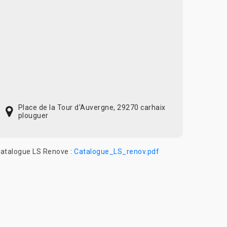
Place de la Tour d'Auvergne, 29270 carhaix
plouguer
atalogue LS Renove :
Catalogue_LS_renov.pdf