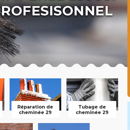
ROFESISONNEL
Réparation de
Tubage de
cheminée 29
cheminée 29