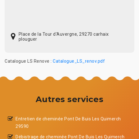
Place de la Tour d'Auvergne, 29270 carhaix
plouguer
Catalogue LS Renove :
Catalogue_LS_renov.pdf
Autres services
Entretien de cheminée Pont De Buis Les Quimerch
29590
Débistrage de cheminée Pont De Buis Les Quimerch