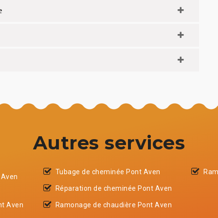
e
Autres services
Tubage de cheminée Pont Aven
Ram
 Aven
Réparation de cheminée Pont Aven
nt Aven
Ramonage de chaudière Pont Aven