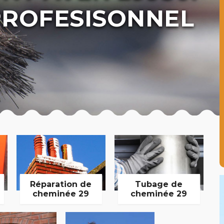
ROFESISONNEL
Réparation de
Tubage de
cheminée 29
cheminée 29