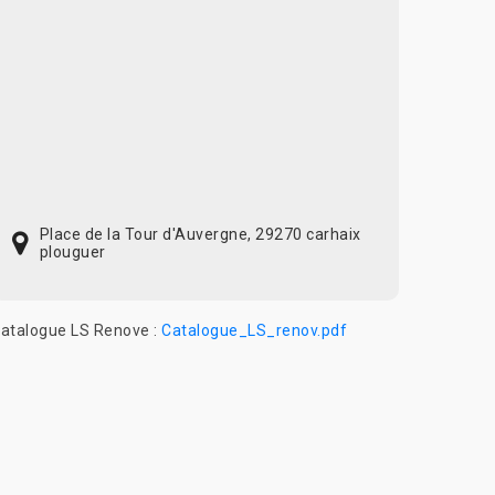
Place de la Tour d'Auvergne, 29270 carhaix
plouguer
atalogue LS Renove :
Catalogue_LS_renov.pdf