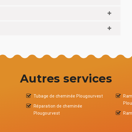
Autres services
Tubage de cheminée Plougourvest
Ram
Plo
Réparation de cheminée
Plougourvest
Ram