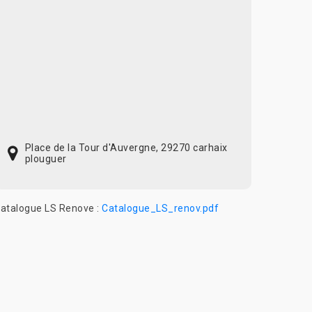
Place de la Tour d'Auvergne, 29270 carhaix
plouguer
atalogue LS Renove :
Catalogue_LS_renov.pdf