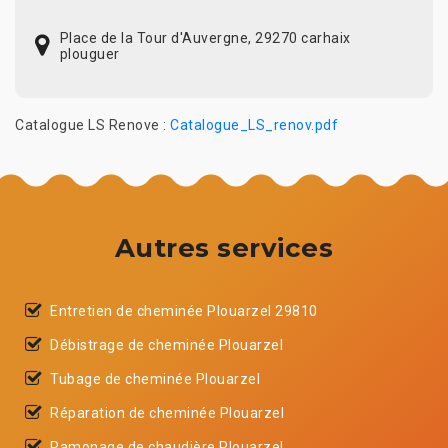
Place de la Tour d'Auvergne, 29270 carhaix
plouguer
Catalogue LS Renove :
Catalogue_LS_renov.pdf
Autres services
Entretien de cheminée Plouarzel 29810
Débistrage de cheminée Plouarzel
Tubage de cheminée Plouarzel
Réparation de cheminée Plouarzel
Ramonage de chaudière Plouarzel