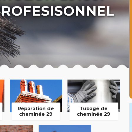
ROFESISONNEL
Réparation de
Tubage de
cheminée 29
cheminée 29