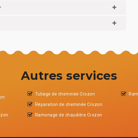
r
Autres services
Tubage de cheminée Crozon
Ram
zon
Réparation de cheminée Crozon
ozon
Ramonage de chaudière Crozon