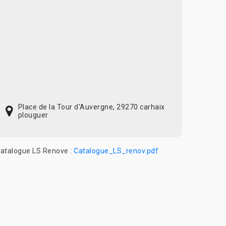
Place de la Tour d'Auvergne, 29270 carhaix
plouguer
atalogue LS Renove :
Catalogue_LS_renov.pdf