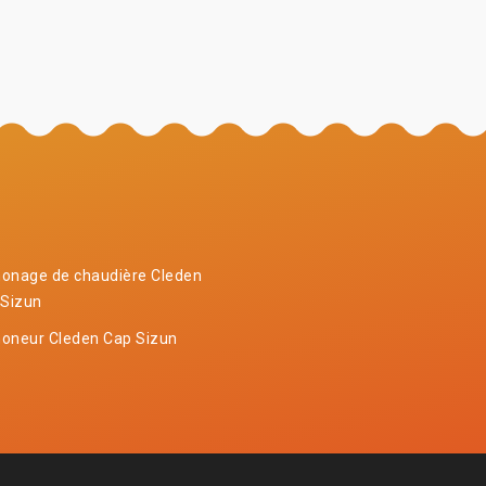
onage de chaudière Cleden
 Sizun
oneur Cleden Cap Sizun