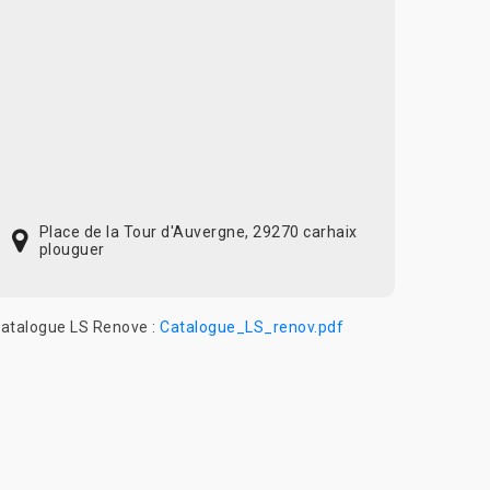
Place de la Tour d'Auvergne, 29270 carhaix
plouguer
atalogue LS Renove :
Catalogue_LS_renov.pdf