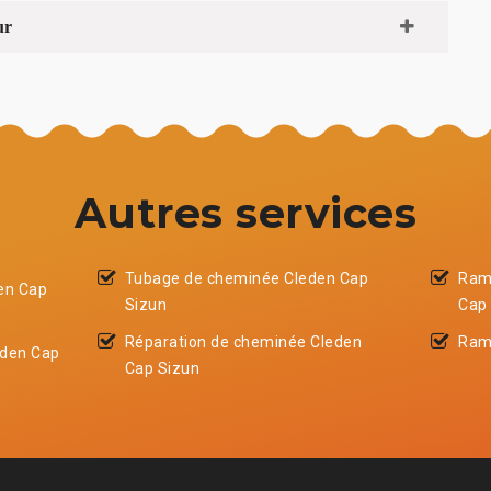
ur
Autres services
Tubage de cheminée Cleden Cap
Ram
en Cap
Sizun
Cap
Réparation de cheminée Cleden
Ram
eden Cap
Cap Sizun