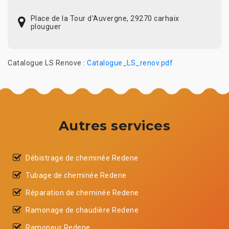
Place de la Tour d'Auvergne, 29270 carhaix
plouguer
Catalogue LS Renove :
Catalogue_LS_renov.pdf
Autres services
Débistrage de cheminée Redene
Tubage de cheminée Redene
Réparation de cheminée Redene
Ramonage de chaudière Redene
Ramoneur Redene