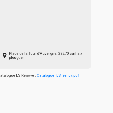
Place de la Tour d'Auvergne, 29270 carhaix
plouguer
atalogue LS Renove :
Catalogue_LS_renov.pdf