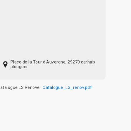
Place de la Tour d'Auvergne, 29270 carhaix
plouguer
atalogue LS Renove :
Catalogue_LS_renov.pdf