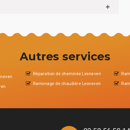
Autres services
Réparation de cheminée Lesneven
Ram
sneven
Ramonage de chaudière Lesneven
Ram
ven