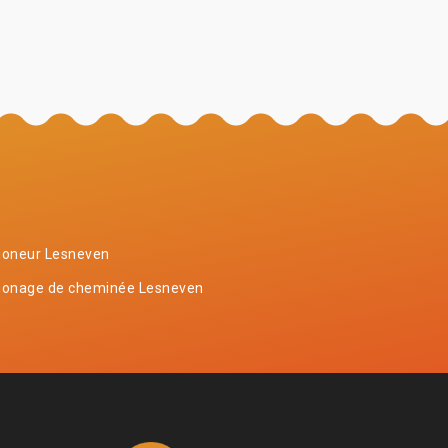
oneur Lesneven
onage de cheminée Lesneven