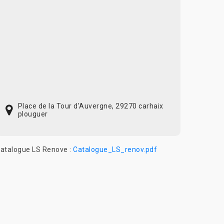
Place de la Tour d'Auvergne, 29270 carhaix
plouguer
atalogue LS Renove :
Catalogue_LS_renov.pdf