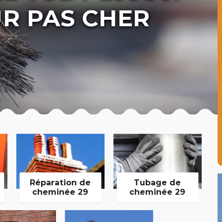
R PAS CHER
Réparation de
Tubage de
cheminée 29
cheminée 29