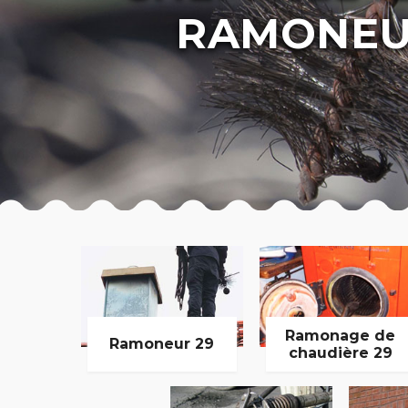
RAMONEU
Ramonage de
Ramoneur 29
chaudière 29