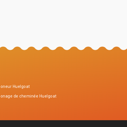
oneur Huelgoat
onage de cheminée Huelgoat