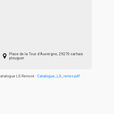
Place de la Tour d'Auvergne, 29270 carhaix
plouguer
atalogue LS Renove :
Catalogue_LS_renov.pdf