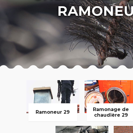
RAMONEU
Ramonage de
Ramoneur 29
chaudière 29