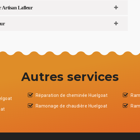
r Artisan Lafleur
eur
Autres services
Réparation de cheminée Huelgoat
Ram
elgoat
Ramonage de chaudière Huelgoat
Ram
oat