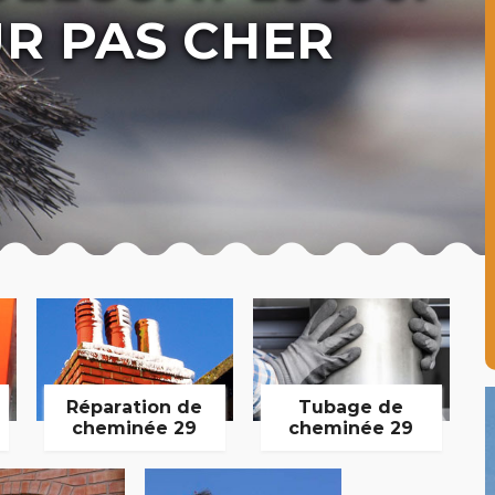
R PAS CHER
Réparation de
Tubage de
cheminée 29
cheminée 29