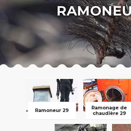
RAMONEU
Ramonage de
Ramoneur 29
chaudière 29