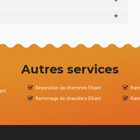
Autres services
Réparation de cheminée Elliant
Ramo
ant
Ramonage de chaudière Elliant
Ram