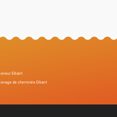
neur Elliant
onage de cheminée Elliant