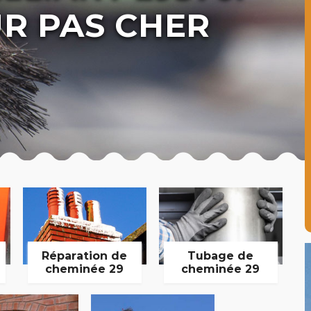
R PAS CHER
Réparation de
Tubage de
cheminée 29
cheminée 29