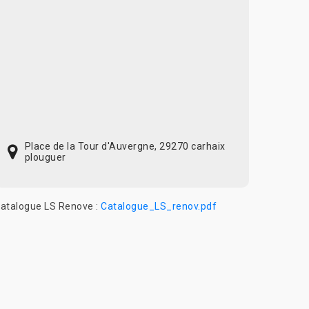
Place de la Tour d'Auvergne, 29270 carhaix
plouguer
atalogue LS Renove :
Catalogue_LS_renov.pdf