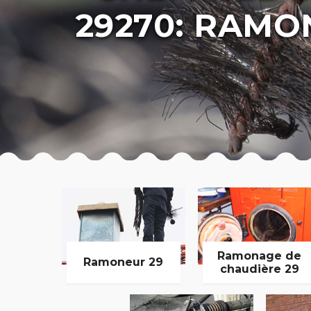
29270: RAMO
Ramonage de
Ramoneur 29
chaudière 29