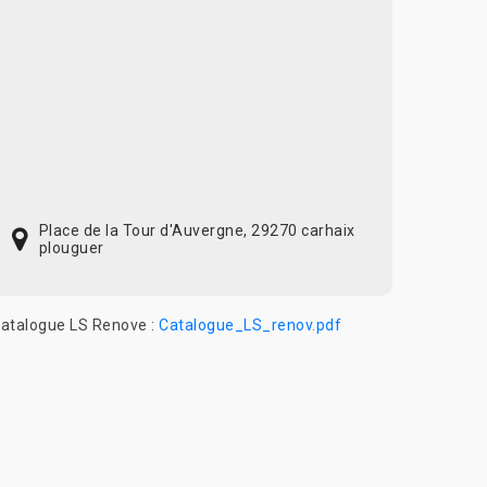
Place de la Tour d'Auvergne, 29270 carhaix
plouguer
atalogue LS Renove :
Catalogue_LS_renov.pdf