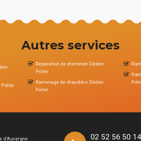
Autres services
Réparation de cheminée Cleden
Ram
eden
Poher
Ram
Ramonage de chaudière Cleden
Poh
 Poher
Poher
02 52 56 50 1
ur d'Auvergne