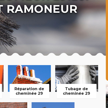
T RAMONEUR
Réparation de
Tubage de
cheminée 29
cheminée 29