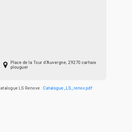
Place de la Tour d'Auvergne, 29270 carhaix
plouguer
atalogue LS Renove :
Catalogue_LS_renov.pdf