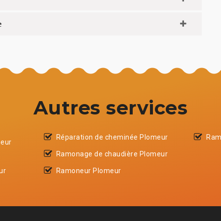
e
Autres services
Réparation de cheminée Plomeur
Ram
meur
Ramonage de chaudière Plomeur
ur
Ramoneur Plomeur