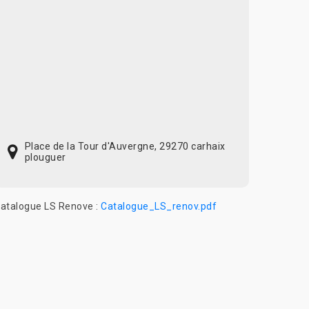
Place de la Tour d'Auvergne, 29270 carhaix
plouguer
atalogue LS Renove :
Catalogue_LS_renov.pdf