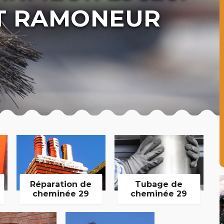
T RAMONEUR
Réparation de
Tubage de
cheminée 29
cheminée 29