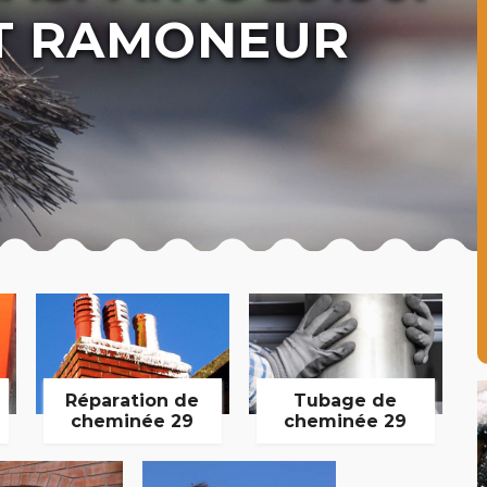
T RAMONEUR
Réparation de
Tubage de
cheminée 29
cheminée 29