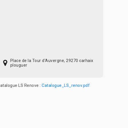
Place de la Tour d'Auvergne, 29270 carhaix
plouguer
atalogue LS Renove :
Catalogue_LS_renov.pdf