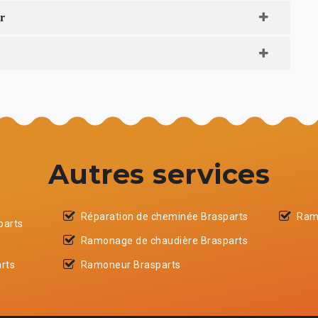
r
Autres services
Réparation de cheminée Brasparts
Ram
parts
Ramonage de chaudière Brasparts
rts
Ramoneur Brasparts